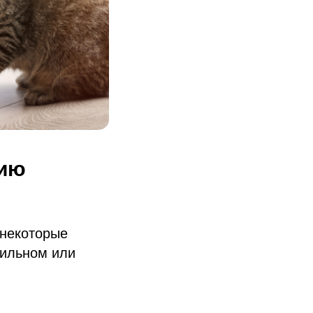
нию
 некоторые
вильном или