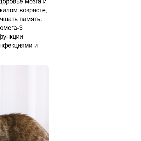
доровье мозга и
жилом возрасте,
учшать память.
 омега-3
функции
инфекциями и