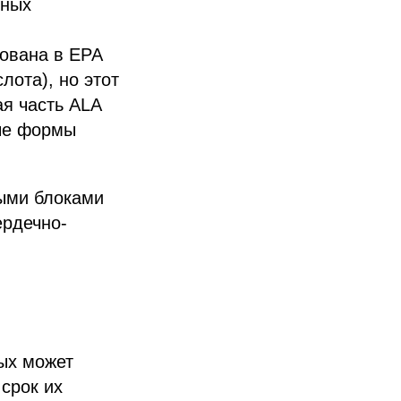
вных
зована в EPA
лота), но этот
я часть ALA
ые формы
ыми блоками
ердечно-
ых может
срок их