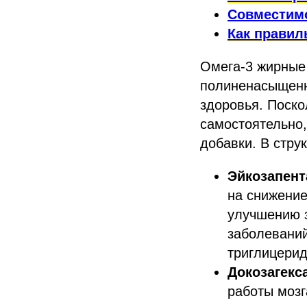
Совместимо
Как правил
Омега-3 жирные
полиненасыщенн
здоровья. Поско
самостоятельно,
добавки. В стру
Эйкозапент
на снижение
улучшению з
заболеваний
триглицерид
Докозагекс
работы мозг