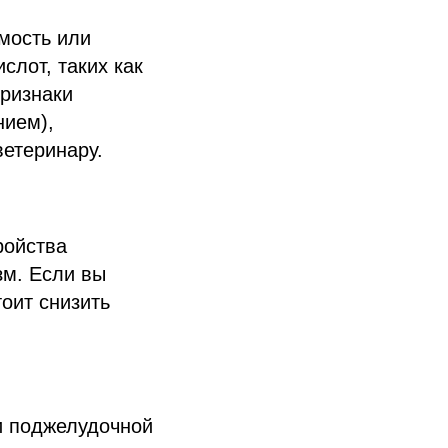
мость или
слот, таких как
признаки
нием),
ветеринару.
ройства
зм. Если вы
оит снизить
и поджелудочной