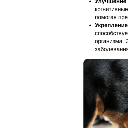
Улучшение
когнитивные
помогая пре
Укреплени
способству
организма. 
заболевани