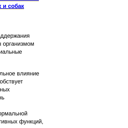
 и собак
оддержания
ы организмом
циальные
ельное влияние
обствует
чных
нь
нормальной
тивных функций,