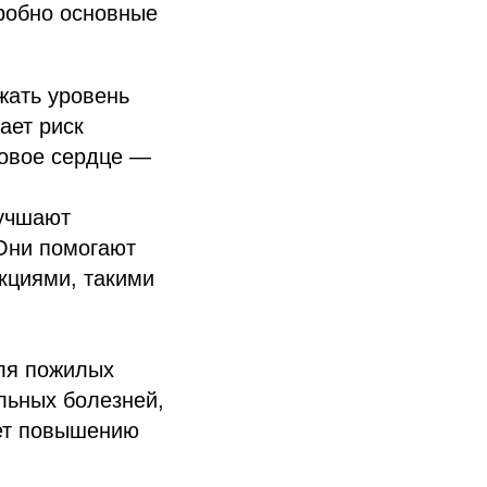
дробно основные
жать уровень
ает риск
ровое сердце —
лучшают
 Они помогают
кциями, такими
ля пожилых
льных болезней,
ует повышению