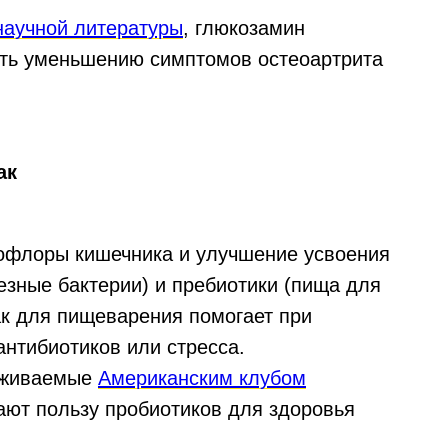
научной литературы
, глюкозамин
ать уменьшению симптомов остеоартрита
ак
офлоры кишечника и улучшение усвоения
езные бактерии) и пребиотики (пища для
ак для пищеварения помогает при
антибиотиков или стресса.
рживаемые
Американским клубом
ают пользу пробиотиков для здоровья