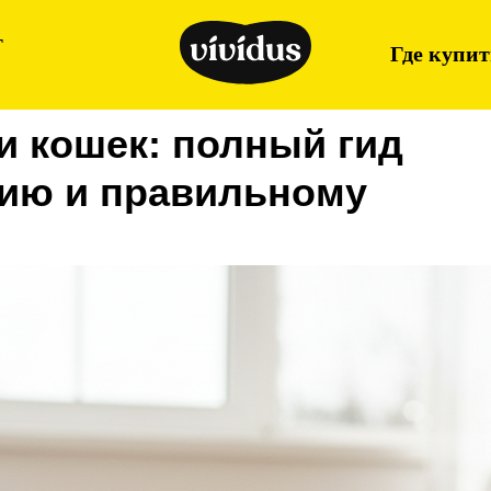
г
Где купит
и кошек: полный гид
нию и правильному