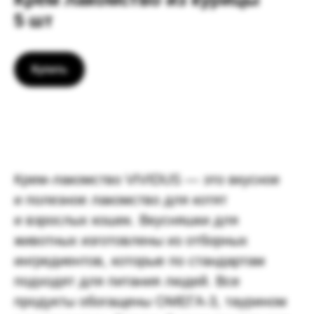
5 шт
Купить
Крем-лакомство VIVIDUS — это вкусное
и полезное лакомство для котят
и взрослых кошек. Вкусняшки для
животных изготовлены из отборных
ингредиентов, которые по стандартам
подходят для питания людей. Все
продукты обогащены ОМЕГА-3, таурином