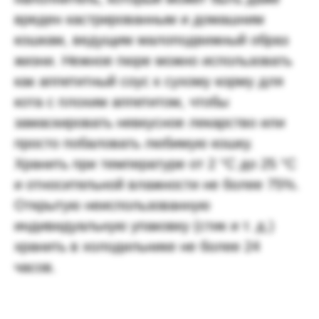
вреден кастрированным и домашним
кошкам, ведущим малоподвижный образ
жизни. Нежное пюре можно использовать
как аппетитный соус к сухому корму для
кота с плохим аппетитом, чтобы
замаскировать невкусное лекарство или
просто побаловать любимую кошку.
Хранить при температуре от 2 °C до 25 °C
и относительной влажности не более 75%.
Открытую неиспользованную
индивидуальную упаковку (стик и т. д.)
хранить в холодильнике не более 24
часов.