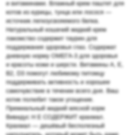
и витаминами. Влажный крем паштет для
котов из курицы, тунца или лосося —
источник легкоусвояемого белка.
Натуральный кошачий жидкий крем
лакомство содержит таурин для
поддержания здоровья глаз. Содержат
дневную норму ОМЕГА-3 для здоровья
и красоты кожи и шерсти. Витамины А, Е,
В2, D3 помогут любимому питомцу
поддерживать активность и хорошее
самочувствие в течении всего дня. Ваш
котик полюбит такое угощение.
Премиальный жидкий мясной корм
Вивидус Н Е СОДЕРЖИТ крахмал.
Крахмал — дешёвый бесполезный
наполнитель, который может быть даже