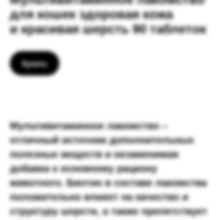
для кошек здоровая кожа
и красивая шерсть 90 таблеток
Купить
Мультивитаминное лакомство –
отличный источник дополнительных
полезных веществ и незаменимая
добавка к основному рациону
животного. Биотин в составе лакомства
положительно влияет на качество и
структуру шерсти, а также препятствует