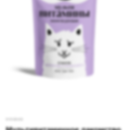
VIVIDUS
Мультивитаминное лакомcтво